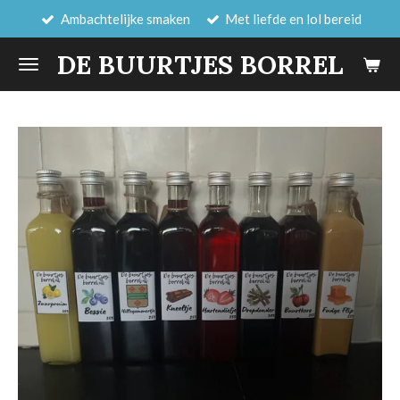
Ambachtelijke smaken
Met liefde en lol bereid
Ga
direct
DE BUURTJES BORREL
naar
de
hoofdinhoud