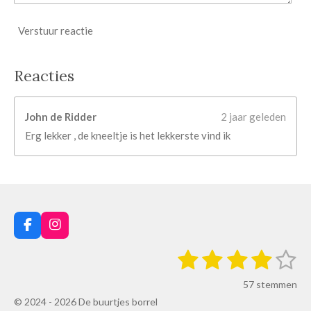
Verstuur reactie
Reacties
John de Ridder
2 jaar geleden
Erg lekker , de kneeltje is het lekkerste vind ik
F
I
a
n
1
2
3
4
5
S
c
s
R
t
e
t
s
s
s
s
s
a
e
b
a
57 stemmen
m
t
o
g
t
t
t
t
t
m
© 2024 - 2026 De buurtjes borrel
o
r
i